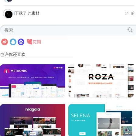
l
下载了 此素材
1年前
也许你还喜欢